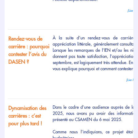
[Lire la
À la suite d’un rendez-vous de carrière
Rendez-vous de
appréciation littérale, généralement consultabl
carrière : pourquoi
Lorsque les remarques de l’IEN et/ou les niv
contester l’avis du
donnent pas toute satisfaction, l’appréciatio
DASEN ?
septembre, est logiquement très attendue. En c
vous explique pourquoi et comment contester ce
[Lire la 
Dans le cadre d’une audience auprès de la 
Dynamisation des
2025, nous avons pu avoir des informations
carrières : c’est
présenté au CSAMEN du 6 mai 2025.
pour plus tard !
Comme nous l’indiquions, ce projet était 