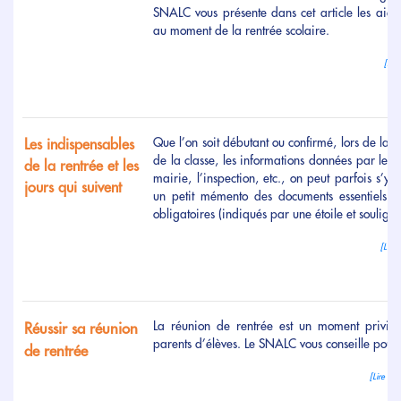
SNALC vous présente dans cet article les aides
au moment de la rentrée scolaire.
[Lir
Que l’on soit débutant ou confirmé, lors de la r
Les indispensables
de la classe, les informations données par le di
de la rentrée et les
mairie, l’inspection, etc., on peut parfois s’
jours qui suivent
un petit mémento des documents essentiels et
obligatoires (indiqués par une étoile et souligné
[Lire 
La réunion de rentrée est un moment privilé
Réussir sa réunion
parents d’élèves. Le SNALC vous conseille pour 
de rentrée
[Lire la 