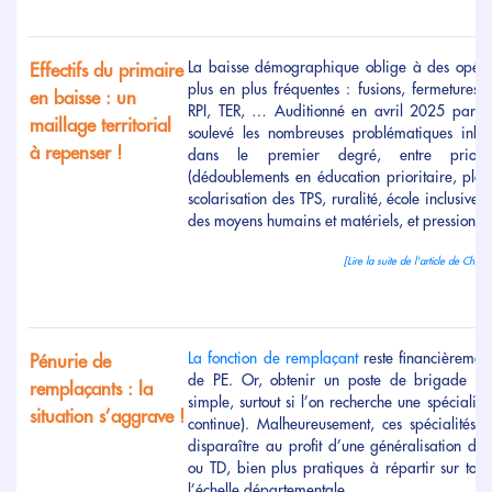
La baisse démographique oblige à des opérat
Effectifs du primaire
plus en plus fréquentes : fusions, fermetures 
en baisse : un
RPI, TER, … Auditionné en avril 2025 par d
maillage territorial
soulevé les nombreuses problématiques inhér
à repenser !
dans le premier degré, entre priorité
(dédoublements en éducation prioritaire, pl
scolarisation des TPS, ruralité, école inclusive
des moyens humains et matériels, et pressions p
[Lire la suite de l'article de C
La fonction de remplaçant
reste financièremen
Pénurie de
de PE. Or, obtenir un poste de brigade au
remplaçants : la
simple, surtout si l’on recherche une spécialit
situation s’aggrave !
continue). Malheureusement, ces spécialités 
disparaître au profit d’une généralisation des
ou TD, bien plus pratiques à répartir sur to
l’échelle départementale.