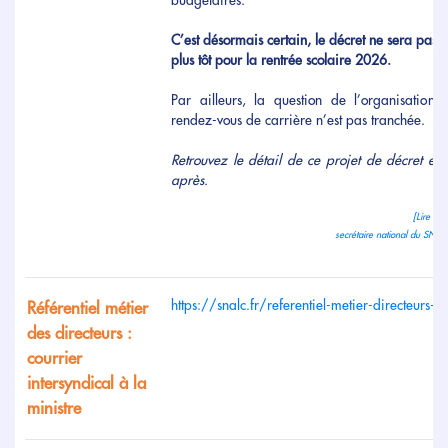
budgétaires.
C’est désormais certain, le décret ne sera pas 
plus tôt pour la rentrée scolaire 2026.
Par ailleurs, la question de l’organisatio
rendez-vous de carrière n’est pas tranchée.
Retrouvez le détail de ce projet de décret et 
après.
[Lire la 
secrétaire national du SNAL
https://snalc.fr/referentiel-metier-directeurs-d
Référentiel métier
des directeurs :
courrier
intersyndical à la
ministre