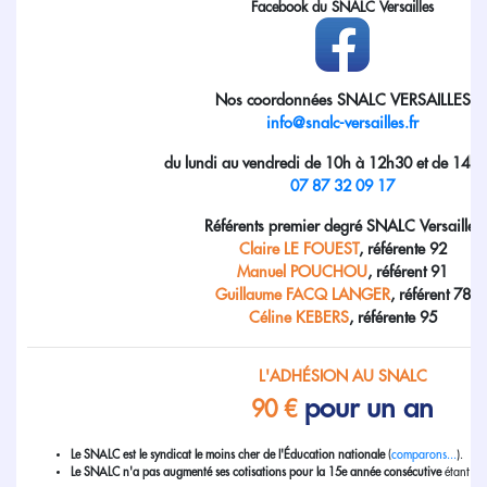
Facebook du SNALC Versailles
Nos coordonnées SNALC VERSAILLES
info@snalc-versailles.fr
du lundi au vendredi de 10h à 12h30 et de 14h 
07 87 32 09 17
Référents premier degré SNALC Versailles
Claire LE FOUEST
, référente 92
Manuel POUCHOU
, référent 91
Guillaume FACQ LANGER
, référent 78
Céline KEBERS
, référente 95
L'ADHÉSION AU SNALC
pour un an
90 €
Le SNALC est le syndicat le moins cher de l'Éducation nationale
(
comparons...
).
Le SNALC n'a pas augmenté ses cotisations pour la 15e année consécutive
étant do