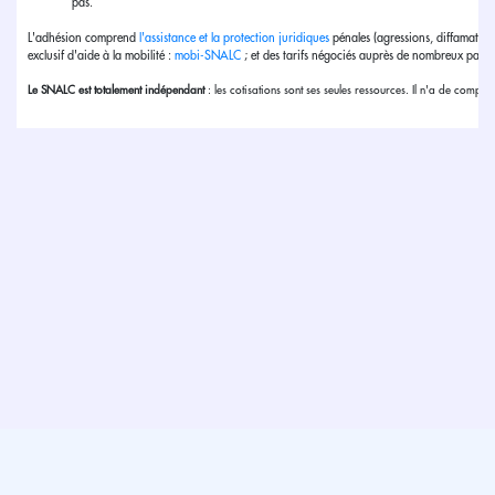
pas.
L'adhésion comprend
l'assistance et la protection juridiques
pénales (agressions, diffamation, 
exclusif d'aide à la mobilité :
mobi-SNALC
; et des tarifs négociés auprès de nombreux parten
Le SNALC est totalement indépendant
: les cotisations sont ses seules ressources. Il n'a de compte