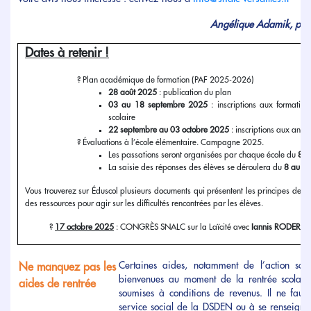
Angélique Adamik, prési
Dates à retenir !
Plan académique de formation (PAF 2025-2026)
28 août 2025
: publication du plan
03 au 18 septembre 2025
: inscriptions aux formation
scolaire
22 septembre au 03 octobre 2025
: inscriptions aux ani
Évaluations à l’école élémentaire. Campagne 2025.
Les passations seront organisées par chaque école du
8 a
La saisie des réponses des élèves se déroulera du
8 au 2
Vous trouverez sur Éduscol plusieurs documents qui présentent les principes de ce
des ressources pour agir sur les difficultés rencontrées par les élèves.
17 octobre 2025
: CONGRÈS SNALC sur la Laïcité avec
Iannis RODER
.
Certaines aides, notamment de l’action socia
Ne manquez pas les
bienvenues au moment de la rentrée scolaire.
aides de rentrée
soumises à conditions de revenus. Il ne faut 
service social de la DSDEN ou à se renseigner 